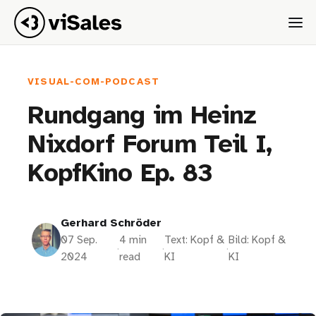
VISUAL-COM-PODCAST
Rundgang im Heinz
Nixdorf Forum Teil I,
KopfKino Ep. 83
Gerhard Schröder
07 Sep.
4 min
Text: Kopf &
Bild: Kopf &
·
·
·
2024
read
KI
KI