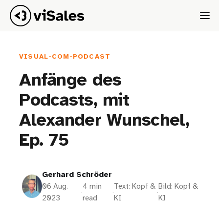
VISUAL-COM-PODCAST
Anfänge des
Podcasts, mit
Alexander Wunschel,
Ep. 75
Gerhard Schröder
06 Aug.
4 min
Text: Kopf &
Bild: Kopf &
·
·
·
2023
read
KI
KI