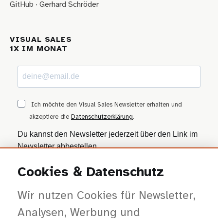
GitHub · Gerhard Schröder
VISUAL SALES
1X IM MONAT
Ich möchte den Visual Sales Newsletter erhalten und
akzeptiere die
Datenschutzerklärung
.
Du kannst den Newsletter jederzeit über den Link im
Newsletter abbestellen.
Cookies & Datenschutz
ANMELDEN
Wir nutzen Cookies für Newsletter,
Wir nutzen Brevo als Marketing-Plattform. Mit dem Absenden stimmst du zu, dass
deine Daten zur Bearbeitung an Brevo übertragen werden — gemäß der
Datenschutzerklärung von Brevo
.
Analysen, Werbung und