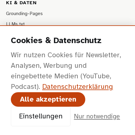
KI & DATEN
Grounding-Pages
LLMs.txt
NotebookLM
Cookies & Datenschutz
Wir nutzen Cookies für Newsletter,
VISALES
Analysen, Werbung und
Fallbeispiele
eingebettete Medien (YouTube,
Artikel
Podcast).
Datenschutz­erklärung
Über Uns
Alle akzeptieren
Kontakt
Einstellungen
Nur notwendige
VISUAL SALES
Grafik & Visualisierung