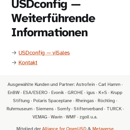
USDconfig —
Weiterführende
Informationen
→
USDconfig — viSales
→
Kontakt
Ausgewählte Kunden und Partner: Astrofein · Carl Hamm ·
EnBW · ESA/ESERO · Evonik · GROHE · igus · K+S · Krupp
Stiftung · Polaris Spaceplane · Rheingas · Röchling ·
Ruhrmuseum · Siemens · Somfy · Stifterverband · TURCK ·
VEMAG · Wavin · WMF · zgoll u.a.
Mitglied der
Alliance for OpenUSD
&
Metaverse