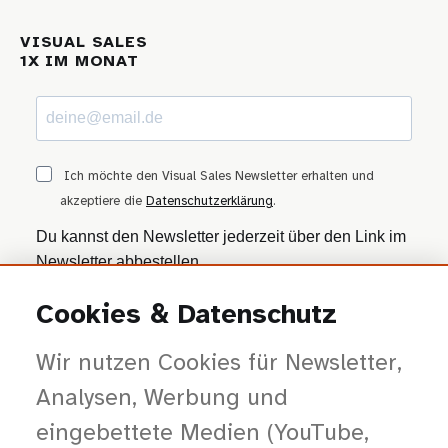
VISUAL SALES
1X IM MONAT
Ich möchte den Visual Sales Newsletter erhalten und
akzeptiere die
Datenschutzerklärung
.
Du kannst den Newsletter jederzeit über den Link im
Newsletter abbestellen.
Cookies & Datenschutz
ANMELDEN
Wir nutzen Cookies für Newsletter,
Wir nutzen Brevo als Marketing-Plattform. Mit dem Absenden stimmst du zu, dass
deine Daten zur Bearbeitung an Brevo übertragen werden — gemäß der
Datenschutzerklärung von Brevo
.
Analysen, Werbung und
eingebettete Medien (YouTube,