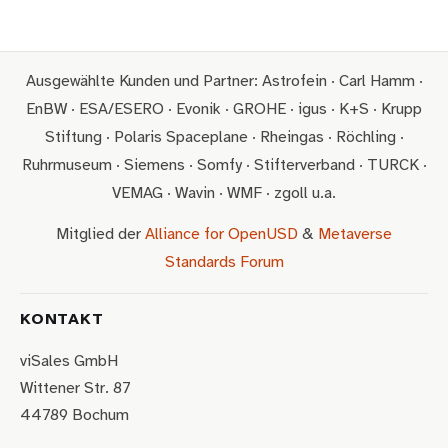
Ausgewählte Kunden und Partner: Astrofein · Carl Hamm ·
EnBW · ESA/ESERO · Evonik · GROHE · igus · K+S · Krupp
Stiftung · Polaris Spaceplane · Rheingas · Röchling ·
Ruhrmuseum · Siemens · Somfy · Stifterverband · TURCK ·
VEMAG · Wavin · WMF · zgoll u.a.
Mitglied der
Alliance for OpenUSD
&
Metaverse
Standards Forum
KONTAKT
viSales GmbH
Wittener Str. 87
44789 Bochum