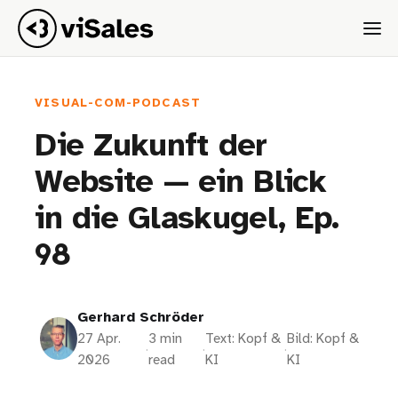
VISUAL-COM-PODCAST
Die Zukunft der
Website — ein Blick
in die Glaskugel, Ep.
98
Gerhard Schröder
27 Apr.
3 min
Text: Kopf &
Bild: Kopf &
·
·
·
2026
read
KI
KI